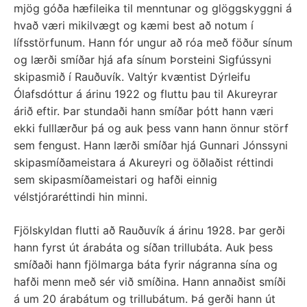
mjög góða hæfileika til menntunar og glöggskyggni á
hvað væri mikilvægt og kæmi best að notum í
lífsstörfunum. Hann fór ungur að róa með föður sínum
og lærði smíðar hjá afa sínum Þorsteini Sigfússyni
skipasmið í Rauðuvík. Valtýr kvæntist Dýrleifu
Ólafsdóttur á árinu 1922 og fluttu þau til Akureyrar
árið eftir. Þar stundaði hann smíðar þótt hann væri
ekki fulllærður þá og auk þess vann hann önnur störf
sem fengust. Hann lærði smíðar hjá Gunnari Jónssyni
skipasmíðameistara á Akureyri og öðlaðist réttindi
sem skipasmíðameistari og hafði einnig
vélstjóraréttindi hin minni.
Fjölskyldan flutti að Rauðuvík á árinu 1928. Þar gerði
hann fyrst út árabáta og síðan trillubáta. Auk þess
smíðaði hann fjölmarga báta fyrir nágranna sína og
hafði menn með sér við smíðina. Hann annaðist smíði
á um 20 árabátum og trillubátum. Þá gerði hann út