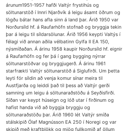
árunum1951-1957 hafði Valtýr frystihús og
söltunarstöð í Innri Njarðvík á leigu ásamt öðrum og
lögðu bátar hans afla sinn á land þar. Árið 1950 var
Norðursíld hf. á Raufarhöfn stofnað og bryggja tekin
þar á leigu til síldarsölunar. Árið 1956 keypti Valtýs í
félagi við annan aðila vélbatinn Gylfa II EA 150,
nýsmíðaðan. Á árinu 1958 kaupir Norðursíld hf. eignir
á Raufarhöfn og fer þá í gang bygging nýrrar
söltunarstöðvar og bryggjugerð. Á árinu 1961
starfrækti Valtýr söltunarstöð á Siglufirði. Um þetta
leyti fór síldin að venja komur sínar meira til
Austfjarða og leiddi það til þess að Valtýr gerði
samning um leigu á söltunaraðstöðu á Seyðisfirði.
Síðan var keypt húseign og lóð utar í firðinum og
hafist handa við að byggja bryggju og
söltunaraðstöðu þar. Árið 1960 lét Valtýr smíða
stálskipið Ólaf Magnússon EA 250 í Noregi og var
skipið með kraftblökk og mjög fullkomið af öllum