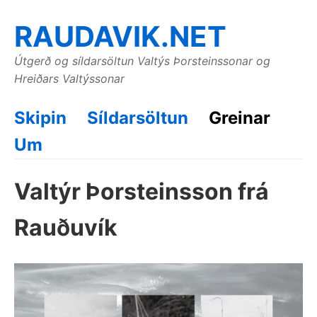
RAUDAVIK.NET
Útgerð og síldarsöltun Valtýs Þorsteinssonar og
Hreiðars Valtýssonar
Skipin
Síldarsöltun
Greinar
Um
Valtýr Þorsteinsson frá
Rauðuvík