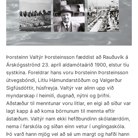
Þorsteinn Valtýr Þorsteinsson fæddist að Rauðuvík á
Árskógsströnd 23. apríl aldamótaárið 1900, elstur tíu
systkina. Foreldrar hans voru Þorsteinn Þorsteinsson
útvegsbóndi, Litlu Hámundarstöðum og Valgerður
Sigfúsdóttir, húsfreyja. Valtýr var alinn upp við
myndarskap í heimili, dugnað, nýtni og þrifni.
Aðstæður til menntunar voru litlar, en eigi að síður var
lagt kapp á að koma börnunum til mennta eftir
ástæðum. Valtýr nam ekki hefðbundinn skólalærdóm,
nema í farskóla og síðan einn vetur í unglingaskóla.
Þó varð hann mjög vel að sé um margt og hafði hann