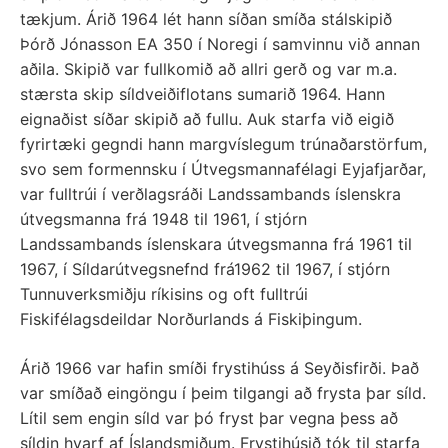
tækjum. Árið 1964 lét hann síðan smíða stálskipið
Þórð Jónasson EA 350 í Noregi í samvinnu við annan
aðila. Skipið var fullkomið að allri gerð og var m.a.
stærsta skip síldveiðiflotans sumarið 1964. Hann
eignaðist síðar skipið að fullu. Auk starfa við eigið
fyrirtæki gegndi hann margvíslegum trúnaðarstörfum,
svo sem formennsku í Útvegsmannafélagi Eyjafjarðar,
var fulltrúi í verðlagsráði Landssambands íslenskra
útvegsmanna frá 1948 til 1961, í stjórn
Landssambands íslenskara útvegsmanna frá 1961 til
1967, í Síldarútvegsnefnd frá1962 til 1967, í stjórn
Tunnuverksmiðju ríkisins og oft fulltrúi
Fiskifélagsdeildar Norðurlands á Fiskiþingum.
Árið 1966 var hafin smíði frystihúss á Seyðisfirði. Það
var smíðað eingöngu í þeim tilgangi að frysta þar síld.
Lítil sem engin síld var þó fryst þar vegna þess að
síldin hvarf af Íslandsmiðum. Frystihúsið tók til starfa