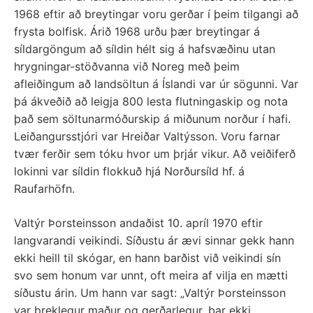
1968 eftir að breytingar voru gerðar í þeim tilgangi að
frysta bolfisk. Árið 1968 urðu þær breytingar á
síldargöngum að síldin hélt sig á hafsvæðinu utan
hrygningar-stöðvanna við Noreg með þeim
afleiðingum að landsöltun á Íslandi var úr sögunni. Var
þá ákveðið að leigja 800 lesta flutningaskip og nota
það sem söltunarmóðurskip á miðunum norður í hafi.
Leiðangursstjóri var Hreiðar Valtýsson. Voru farnar
tvær ferðir sem tóku hvor um þrjár vikur. Að veiðiferð
lokinni var síldin flokkuð hjá Norðursíld hf. á
Raufarhöfn.
Valtýr Þorsteinsson andaðist 10. apríl 1970 eftir
langvarandi veikindi. Síðustu ár ævi sinnar gekk hann
ekki heill til skógar, en hann barðist við veikindi sín
svo sem honum var unnt, oft meira af vilja en mætti
síðustu árin. Um hann var sagt: „Valtýr Þorsteinsson
var þreklegur maður og gerðarlegur, bar ekki