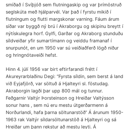
smíðað í Svíþjóð sem flutningaskip og var þrímöstruð
seglskúta með hjálparvél. Var það í fyrstu mikið í
flutningum og flutti margskonar varning. Fáum árum
síðar var byggð ný brú í Akraborgu og skipinu breytt í
nýtískulegra horf. Gylfi, Garðar og Akraborg stunduðu
síldveiðar yfir sumartímann og veiddu framanaf í
snurpunót, en um 1950 var sú veiðiaðferð lögð niður
og hringnótaveiði hefst.
Hinn 4. júlí 1956 var birt eftirfarandi frétt í
Akureyrarblaðinu Degi: “Fyrsta síldin, sem berst á land
við Eyjafjörð, var söltuð á Hjalteyri sl. föstudag.
Akraborgin lagði þar upp 800 mál og tunnur.
Feðgarnir Valtýr Þorsteinson og Hreiðar Valtýsson
sonur hans , sem nú eru mestu útgerðarmenn á
Norðurlandi, hafa þarna söltunarstöð“ Á árunum 1950-
1963 rak Valtýr síldarsöltunarstöð á Hjalteyri og sá
Hreiðar um þann rekstur að mestu leyti. Á