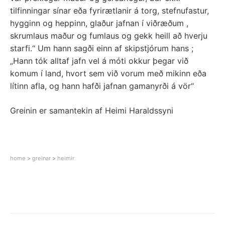
tilfinningar sínar eða fyrirætlanir á torg, stefnufastur,
hygginn og heppinn, glaður jafnan í viðræðum ,
skrumlaus maður og fumlaus og gekk heill að hverju
starfi.“ Um hann sagði einn af skipstjórum hans ;
„Hann tók alltaf jafn vel á móti okkur þegar við
komum í land, hvort sem við vorum með mikinn eða
lítinn afla, og hann hafði jafnan gamanyrði á vör“
Greinin er samantekin af Heimi Haraldssyni
home
>
greinar
>
heimir