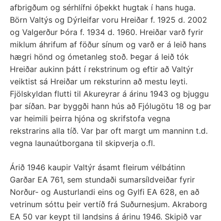
afbrigðum og sérhlífni óþekkt hugtak í hans huga.
Börn Valtýs og Dýrleifar voru Hreiðar f. 1925 d. 2002
og Valgerður Þóra f. 1934 d. 1960. Hreiðar varð fyrir
miklum áhrifum af föður sínum og varð er á leið hans
hægri hönd og ómetanleg stoð. Þegar á leið tók
Hreiðar aukinn þátt í rekstrinum og eftir að Valtýr
veiktist sá Hreiðar um reksturinn að mestu leyti.
Fjölskyldan flutti til Akureyrar á árinu 1943 og bjuggu
þar síðan. Þar byggði hann hús að Fjólugötu 18 og þar
var heimili þeirra hjóna og skrifstofa vegna
rekstrarins alla tíð. Var þar oft margt um manninn t.d.
vegna launaútborgana til skipverja o.fl.
Árið 1946 kaupir Valtýr ásamt fleirum vélbátinn
Garðar EA 761, sem stundaði sumarsíldveiðar fyrir
Norður- og Austurlandi eins og Gylfi EA 628, en að
vetrinum sóttu þeir vertíð frá Suðurnesjum. Akraborg
EA 50 var keypt til landsins á árinu 1946. Skipið var