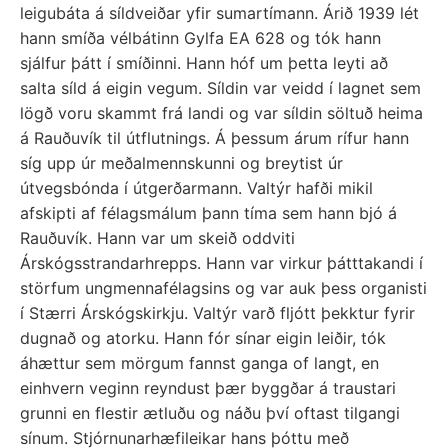
leigubáta á síldveiðar yfir sumartímann. Árið 1939 lét
hann smíða vélbátinn Gylfa EA 628 og tók hann
sjálfur þátt í smíðinni. Hann hóf um þetta leyti að
salta síld á eigin vegum. Síldin var veidd í lagnet sem
lögð voru skammt frá landi og var síldin söltuð heima
á Rauðuvík til útflutnings. Á þessum árum rífur hann
síg upp úr meðalmennskunni og breytist úr
útvegsbónda í útgerðarmann. Valtýr hafði mikil
afskipti af félagsmálum þann tíma sem hann bjó á
Rauðuvík. Hann var um skeið oddviti
Árskógsstrandarhrepps. Hann var virkur þátttakandi í
störfum ungmennafélagsins og var auk þess organisti
í Stærri Árskógskirkju. Valtýr varð fljótt þekktur fyrir
dugnað og atorku. Hann fór sínar eigin leiðir, tók
áhættur sem mörgum fannst ganga of langt, en
einhvern veginn reyndust þær byggðar á traustari
grunni en flestir ætluðu og náðu því oftast tilgangi
sínum. Stjórnunarhæfileikar hans þóttu með